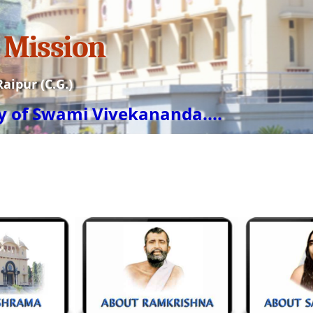
Mission
ipur (C.G.)
ay of Swami Vivekananda....