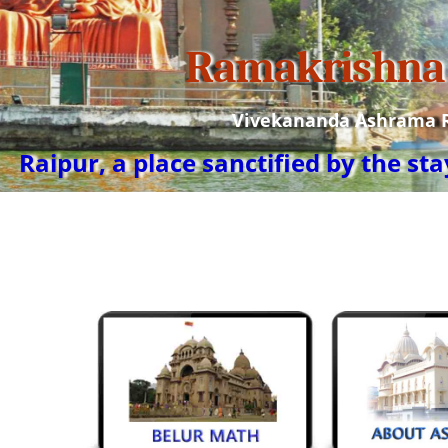
Ramakrishna 
Vivekananda Ashrama Ra
Raipur, a place sanctified by the st